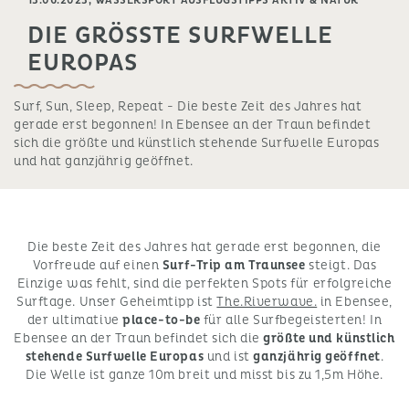
13.06.2023,
WASSERSPORT AUSFLUGSTIPPS AKTIV & NATUR
DIE GRÖSSTE SURFWELLE E
UROPAS
Surf, Sun, Sleep, Repeat - Die beste Zeit des Jahres hat
gerade erst begonnen! In Ebensee an der Traun befindet
sich die größte und künstlich stehende Surfwelle Europas
und hat ganzjährig geöffnet.
Die beste Zeit des Jahres hat gerade erst begonnen, die
Vorfreude auf einen
Surf-Trip am Traunsee
steigt. Das
Einzige was fehlt, sind die perfekten Spots für erfolgreiche
Surftage. Unser Geheimtipp ist
The.Riverwave.
in Ebensee,
der ultimative
place-to-be
für alle Surfbegeisterten! In
Ebensee an der Traun befindet sich die
größte und künstlich
stehende Surfwelle Europas
und ist
ganzjährig geöffnet
.
Die Welle ist ganze 10m breit und misst bis zu 1,5m Höhe.