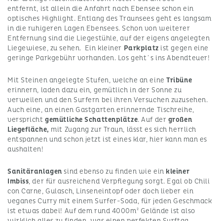
entfernt, ist allein die Anfahrt nach Ebensee schon ein
optisches Highlight. Entlang des Traunsees geht es langsam
in die ruhigeren Lagen Ebensees. Schon von weiterer
Entfernung sind die Liegestühle, auf der eigens angelegten
Liegewiese, zu sehen. Ein kleiner
Parkplatz
ist gegen eine
geringe Parkgebühr vorhanden. Los geht´s ins Abendteuer!
Mit Steinen angelegte Stufen, welche an eine
Tribüne
erinnern, laden dazu ein, gemütlich in der Sonne zu
verweilen und den Surfern bei ihren Versuchen zuzusehen.
Auch eine, an einen Gastgarten erinnernde Tischreihe,
verspricht
gemütliche Schattenplätze
. Auf der
großen
Liegefläche,
mit Zugang zur Traun, lässt es sich herrlich
entspannen und schon jetzt ist eines klar, hier kann man es
aushalten!
Sanitäranlagen
sind ebenso zu finden wie ein
kleiner
Imbiss
, der für ausreichend Verpflegung sorgt. Egal ob Chili
con Carne, Gulasch, Linseneintopf oder doch lieber ein
veganes Curry mit einem Surfer-Soda, für jeden Geschmack
ist etwas dabei! Auf dem rund 4000m² Gelände ist also
wirklich alles zu finden, was einen perfekten Surftag