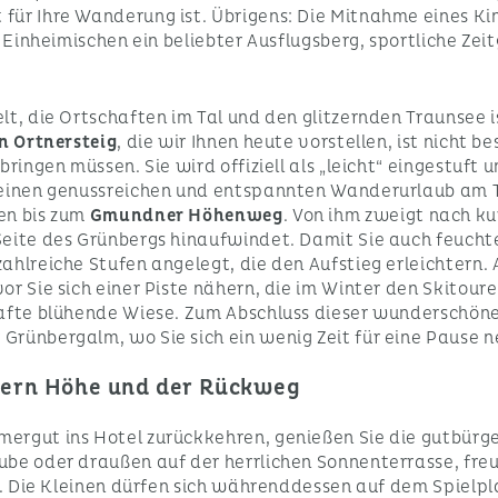
ür Ihre Wanderung ist. Übrigens: Die Mitnahme eines Kin
e Einheimischen ein beliebter Ausflugsberg, sportliche Ze
t, die Ortschaften im Tal und den glitzernden Traunsee i
n Ortnersteig
, die wir Ihnen heute vorstellen, ist nicht b
ringen müssen. Sie wird offiziell als „leicht“ eingestuft 
 einen genussreichen und entspannten Wanderurlaub am T
en bis zum
Gmundner Höhenweg
. Von ihm zweigt nach ku
Seite des Grünbergs hinaufwindet. Damit Sie auch feuch
hlreiche Stufen angelegt, die den Aufstieg erleichtern. 
or Sie sich einer Piste nähern, die im Winter den Skitou
hafte blühende Wiese. Zum Abschluss dieser wunderschön
rünbergalm, wo Sie sich ein wenig Zeit für eine Pause n
tern Höhe und der Rückweg
ergut ins Hotel zurückkehren, genießen Sie die gutbürge
ube oder draußen auf der herrlichen Sonnenterrasse, freue
n. Die Kleinen dürfen sich währenddessen auf dem Spielpla