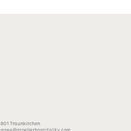
801 Traunkirchen
unsee@groellerhospitality.com