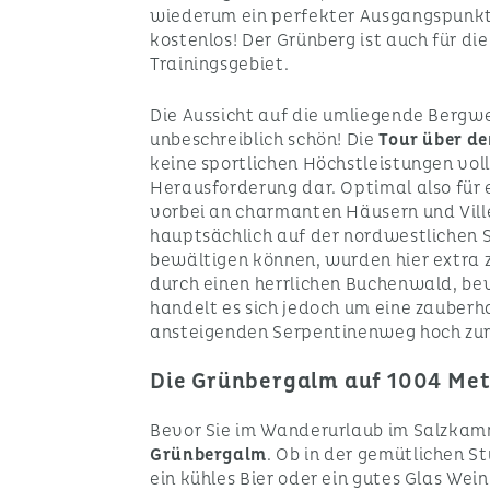
wiederum ein perfekter Ausgangspunkt f
kostenlos! Der Grünberg ist auch für di
Trainingsgebiet.
Die Aussicht auf die umliegende Bergwel
unbeschreiblich schön! Die
Tour über de
keine sportlichen Höchstleistungen vollb
Herausforderung dar. Optimal also für
vorbei an charmanten Häusern und Vill
hauptsächlich auf der nordwestlichen 
bewältigen können, wurden hier extra za
durch einen herrlichen Buchenwald, bev
handelt es sich jedoch um eine zauber
ansteigenden Serpentinenweg hoch zur G
Die Grünbergalm auf 1004 Me
Bevor Sie im Wanderurlaub im Salzkamm
Grünbergalm
. Ob in der gemütlichen St
ein kühles Bier oder ein gutes Glas Wei