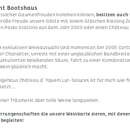
ant Bootshaus
ss solcher Gaumenfreuden kommen können,
besitzen auch
s große Freude unsere Gäste mit einem Gläschen Riesling 
von Paolo Scalcino aus dem Jahr 2003 oder einen Château
erer exklusiven Weinauswahl sind momentan der 2005 Co
er Charakter, vereint mit einer unglaublichen Bandbrei
rukturierten belebenden Säure, führt zu einer Kombinatio
Wein glücklich macht.
igehaus Château d´Yquem Lur-Saluces ist für mich wie f
setzt….
iner Träumerei über tolle Weine langweilen.
Errungenschaften die unsere Weinkarte zieren, mit denen
begleiten!