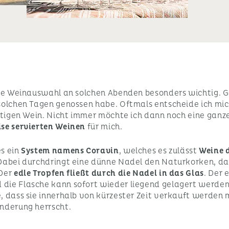
die Weinauswahl an solchen Abenden besonders wichtig. Ge
 solchen Tagen genossen habe. Oftmals entscheide ich mi
chtigen Wein. Nicht immer möchte ich dann noch eine gan
se servierten Weinen
für mich.
es ein
System namens Coravin
, welches es zulässt
Weine d
Dabei durchdringt eine dünne Nadel den Naturkorken, da
 Der
edle Tropfen fließt durch die Nadel in das Glas
. Der 
die Flasche kann sofort wieder liegend gelagert werden
, dass sie innerhalb von kürzester Zeit verkauft werden
inderung herrscht.