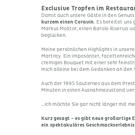
Exclusive Tropfen im Restaur
Damit auch unsere Gäste in den Genu
kurzem einen Coravin
. Es bereitet un
Markus Molitor, einen Barolo Riserva 
beglücken.
Meine persönlichen Highlights in uns
Martray. Ein imposanter, facettenreich
cremiges Bouquet mit einer sehr feinst
mich alleine bei dem Gedanken an den 
Auch der 1995 Sauternes aus dem Prest
Minuten in einen Ausnahmezustand ver
…Ich möchte Sie gar nicht länger mit me
Kurz gesagt – es gibt neue großartige 
ein spektakuläres Geschmackserlebnis 