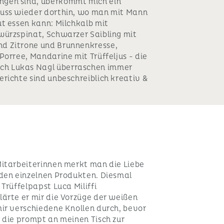
gen sind, überkommt mich ein
muss wieder dorthin, wo man mit Mann
t essen kann: Milchkalb mit
würzspinat, Schwarzer Saibling mit
d Zitrone und Brunnenkresse,
Porree, Mandarine mit Trüffeljus - die
h Lukas Nagl überraschen immer
richte sind unbeschreiblich kreativ &
Mitarbeiterinnen merkt man die Liebe
 den einzelnen Produkten. Diesmal
Trüffelpapst Luca Miliffi
lärte er mir die Vorzüge der weißen
mir verschiedene Knollen durch, bevor
 die prompt an meinen Tisch zur