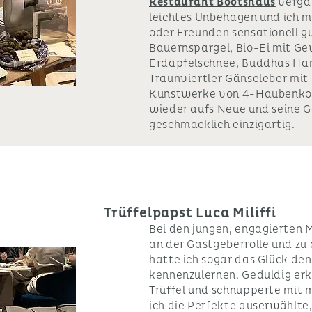
Restaurant Bootshaus
vergan
leichtes Unbehagen und ich 
oder Freunden sensationell gu
Bauernspargel, Bio-Ei mit Ge
Erdäpfelschnee, Buddhas Han
Traunviertler Gänseleber mit 
Kunstwerke von 4-Haubenkoc
wieder aufs Neue und seine Ge
geschmacklich einzigartig.
Trüffelpapst Luca Miliffi
Bei den jungen, engagierten 
an der Gastgeberrolle und zu
hatte ich sogar das Glück den 
kennenzulernen. Geduldig erk
Trüffel und schnupperte mit 
ich die Perfekte auserwählte,