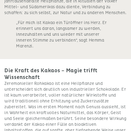
jahrtausendealte Heilpflanze, die in Ritualen der Völker
Mittel- und Südamerikas dazu diente, Verbindung zu
schaffen: zu sich selbst, zur Natur und zu anderen Menschen.
„Für mich ist Kakao ein Türöffner ins Herz. Er
erinnert uns daran, langsamer zu werden,
innezuhalten und uns wieder mit unserer
inneren Stimme zu verbinden“, sagt Hemma
Marenzi.
Die Kraft des Kakaos – Magie trifft
Wissenschaft
Zeremonieller Rohkakao ist eine Heilpflanze und
unterscheidet sich deutlich von industrieller Schokolade. Er
ist kaum verarbeitet, voller natürlicher Wirkstoffe und
wird traditionell ohne Erhitzung und Zuckerzusätze
zubereitet. Was im ersten Moment nach Genuss aussieht, ist
in Wahrheit ein kraftvolles Naturmittel, das Körper, Geist
und Seele gleichermaßen berührt. Seine besondere Wirkung
verdankt der Kakao einer Fülle an bioaktiven
Inhaltsstoffen, die auf sanfte, aber tiefgehende Weise unser