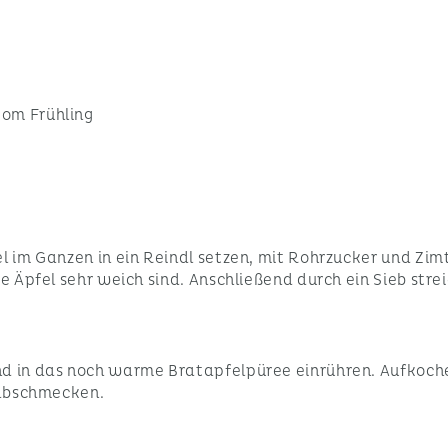
vom Frühling
el im Ganzen in ein Reindl setzen, mit Rohrzucker und Zi
e Äpfel sehr weich sind. Anschließend durch ein Sieb stre
nd in das noch warme Bratapfelpüree einrühren. Aufkoche
n abschmecken.