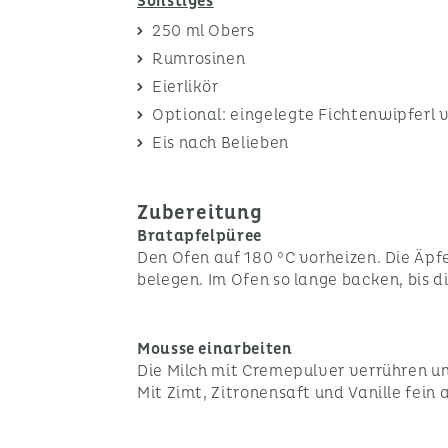
Sonstiges
250 ml Obers
Rumrosinen
Eierlikör
Optional: eingelegte Fichtenwipferl 
Eis nach Belieben
Zubereitung
Bratapfelpüree
Den Ofen auf 180 °C vorheizen. Die Äpf
belegen. Im Ofen so lange backen, bis di
Mousse einarbeiten
Die Milch mit Cremepulver verrühren u
Mit Zimt, Zitronensaft und Vanille fei