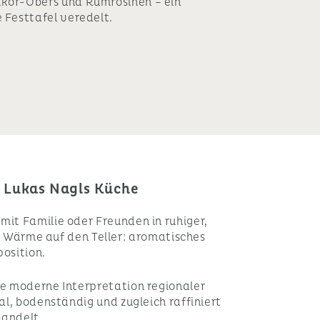
ikör-Obers und Rumrosinen – ein
e Festtafel veredelt.
n Lukas Nagls Küche
mit Familie oder Freunden in ruhiger,
Wärme auf den Teller: aromatisches
position.
ne moderne Interpretation regionaler
al, bodenständig und zugleich raffiniert
wandelt.