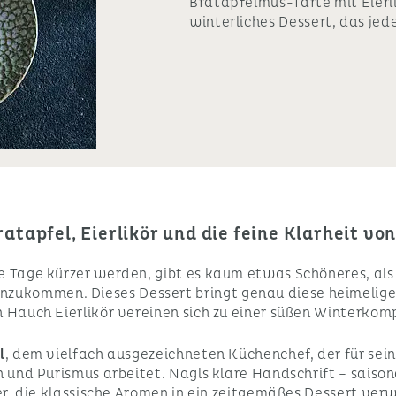
Bratapfelmus-Tarte mit Eierl
winterliches Dessert, das jed
tapfel, Eierlikör und die feine Klarheit vo
e Tage kürzer werden, gibt es kaum etwas Schöneres, als 
ukommen. Dieses Dessert bringt genau diese heimelige 
n Hauch Eierlikör vereinen sich zu einer süßen Winterkom
l
, dem vielfach ausgezeichneten Küchenchef, der für sei
n und Purismus arbeitet. Nagls klare Handschrift – saison
der, die klassische Aromen in ein zeitgemäßes Dessert ver