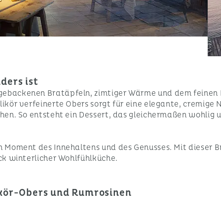
ders ist
 gebackenen Bratäpfeln, zimtiger Wärme und dem feinen 
rlikör verfeinerte Obers sorgt für eine elegante, cremi
ihen. So entsteht ein Dessert, das gleichermaßen wohlig un
en Moment des Innehaltens und des Genusses. Mit dieser B
ück winterlicher Wohlfühlküche.
ikör-Obers und Rumrosinen