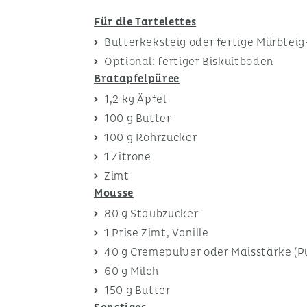
Für die Tartelettes
Butterkeksteig oder fertige Mürbteig
Optional: fertiger Biskuitboden
Bratapfelpüree
1,2 kg Äpfel
100 g Butter
100 g Rohrzucker
1 Zitrone
Zimt
Mousse
80 g Staubzucker
1 Prise Zimt, Vanille
40 g Cremepulver oder Maisstärke (P
60 g Milch
150 g Butter