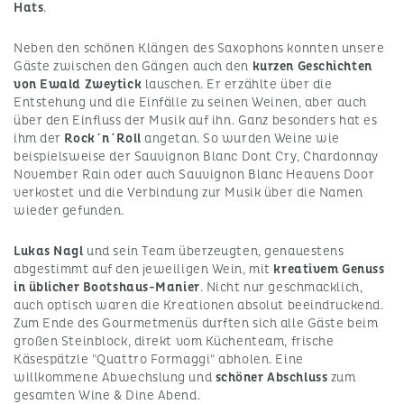
Hats
.
Neben den schönen Klängen des Saxophons konnten unsere
Gäste zwischen den Gängen auch den
kurzen Geschichten
von Ewald Zweytick
lauschen. Er erzählte über die
Entstehung und die Einfälle zu seinen Weinen, aber auch
über den Einfluss der Musik auf ihn. Ganz besonders hat es
ihm der
Rock´n´Roll
angetan. So wurden Weine wie
beispielsweise der Sauvignon Blanc Dont Cry, Chardonnay
November Rain oder auch Sauvignon Blanc Heavens Door
verkostet und die Verbindung zur Musik über die Namen
wieder gefunden.
Lukas Nagl
und sein Team überzeugten, genauestens
abgestimmt auf den jeweiligen Wein, mit
kreativem Genuss
in üblicher Bootshaus-Manier
. Nicht nur geschmacklich,
auch optisch waren die Kreationen absolut beeindruckend.
Zum Ende des Gourmetmenüs durften sich alle Gäste beim
großen Steinblock, direkt vom Küchenteam, frische
Käsespätzle "Quattro Formaggi" abholen. Eine
willkommene Abwechslung und
schöner Abschluss
zum
gesamten Wine & Dine Abend.