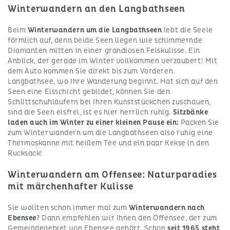
Winterwandern an den Langbathseen
Beim
Winterwandern um die Langbathseen
lebt die Seele
förmlich auf, denn beide Seen liegen wie schimmernde
Diamanten mitten in einer grandiosen Felskulisse. Ein
Anblick, der gerade im Winter vollkommen verzaubert! Mit
dem Auto kommen Sie direkt bis zum Vorderen
Langbathsee, wo Ihre Wanderung beginnt. Hat sich auf den
Seen eine Eisschicht gebildet, können Sie den
Schlittschuhläufern bei Ihren Kunststückchen zuschauen,
sind die Seen eisfrei, ist es hier herrlich ruhig.
Sitzbänke
laden auch im Winter zu einer kleinen Pause ein:
Packen Sie
zum Winterwandern um die Langbathseen also ruhig eine
Thermoskanne mit heißem Tee und ein paar Kekse in den
Rucksack!
Winterwandern am Offensee: Naturparadies
mit märchenhafter Kulisse
Sie wollten schon immer mal zum
Winterwandern nach
Ebensee
? Dann empfehlen wir Ihnen den Offensee, der zum
Gemeindegebiet von Ebensee gehört. Schon
seit 1965 steht