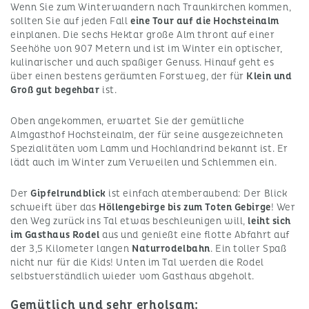
Wenn Sie zum Winterwandern nach Traunkirchen kommen,
sollten Sie auf jeden Fall
eine Tour auf die Hochsteinalm
einplanen. Die sechs Hektar große Alm thront auf einer
Seehöhe von 907 Metern und ist im Winter ein optischer,
kulinarischer und auch spaßiger Genuss. Hinauf geht es
über einen bestens geräumten Forstweg, der für
Klein und
Groß gut begehbar
ist.
Oben angekommen, erwartet Sie der gemütliche
Almgasthof Hochsteinalm, der für seine ausgezeichneten
Spezialitäten vom Lamm und Hochlandrind bekannt ist. Er
lädt auch im Winter zum Verweilen und Schlemmen ein.
Der
Gipfelrundblick
ist einfach atemberaubend: Der Blick
schweift über das
Höllengebirge bis zum Toten Gebirge
! Wer
den Weg zurück ins Tal etwas beschleunigen will,
leiht sich
im Gasthaus Rodel
aus und genießt eine flotte Abfahrt auf
der 3,5 Kilometer langen
Naturrodelbahn
. Ein toller Spaß
nicht nur für die Kids! Unten im Tal werden die Rodel
selbstverständlich wieder vom Gasthaus abgeholt.
Gemütlich und sehr erholsam: